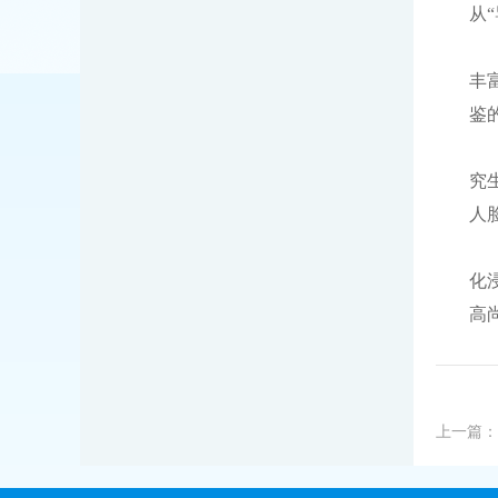
从
丰
鉴
究
人
化
高
上一篇：