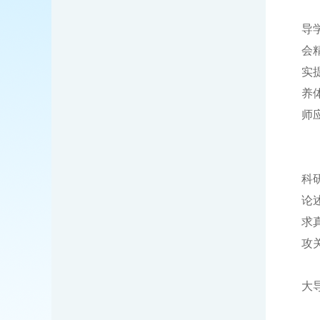
导
会
实
养
师
科
论
求
攻
大