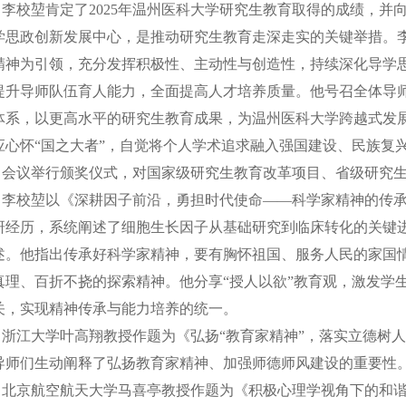
李校堃肯定了2025年温州医科大学研究生教育取得的成绩，并
学思政创新发展中心，是推动研究生教育走深走实的关键举措。
精神为引领，充分发挥积极性、主动性与创造性，持续深化导学
提升导师队伍育人能力，全面提高人才培养质量。他号召全体导
体系，以更高水平的研究生教育成果，为温州医科大学跨越式发展
应心怀“国之大者”，自觉将个人学术追求融入强国建设、民族复
会议举行颁奖仪式，对国家级研究生教育改革项目、省级研究
李校堃以《深耕因子前沿，勇担时代使命——科学家精神的传
研经历，系统阐述了细胞生长因子从基础研究到临床转化的关键
述。他指出传承好科学家精神，要有胸怀祖国、服务人民的家国
真理、百折不挠的探索精神。他分享“授人以欲”教育观，激发学
关，实现精神传承与能力培养的统一。
浙江大学叶高翔教授作题为《弘扬“教育家精神”，落实立德树
导师们生动阐释了弘扬教育家精神、加强师德师风建设的重要性
北京航空航天大学马喜亭教授作题为《积极心理学视角下的和