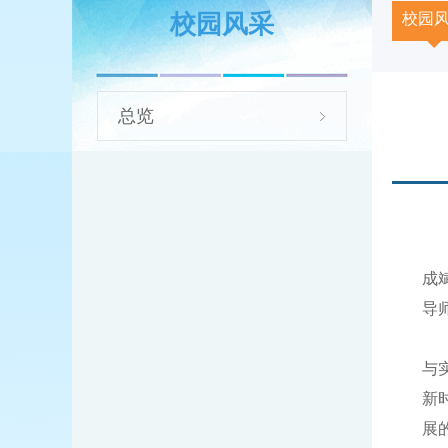
校园风采
校园
总览
成
导
与
新
展