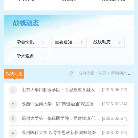
战线动态
学会快讯
重要通知
战线动态
学术观点
当前位置：首页
新闻动态
战
战线动态
山东大学口腔医学院：将思政教育融入临
[2026-06-22]
1
床实践
陕西中医药大学：以“四链融通”深度服务
[2026-02-24]
2
区域经济社会发展
郑州大学第一临床医学院：党建铸魂守初
[2026-02-24]
3
心 创新赋能育良医
温州医科大学:以导学思政新格局赋能医学
[2026-02-24]
4