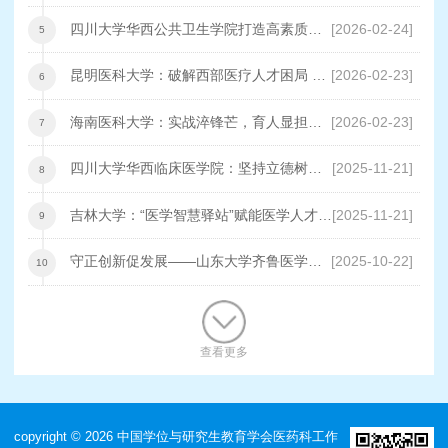
研究生培养
四川大学华西公共卫生学院打造高素质复
[2026-02-24]
5
合型“医防管”公卫人才培养新模式
昆明医科大学：破解西部医疗人才困局 构
[2026-02-23]
6
建精准培养新范式
海南医科大学：实战淬锋芒，育人显担当
[2026-02-23]
7
——一附院抢救心跳骤停患者 彰显研究生
四川大学华西临床医学院：坚持立德树人
[2025-11-21]
8
教育实效
重构医学研究生培养体系
吉林大学：“医学智慧驿站”赋能医学人才培
[2025-11-21]
9
养
守正创新促发展——山东大学齐鲁医学建
[2025-10-22]
10
设
查看更多
copyright © 2026 中国学位与研究生教育学会医药科工作